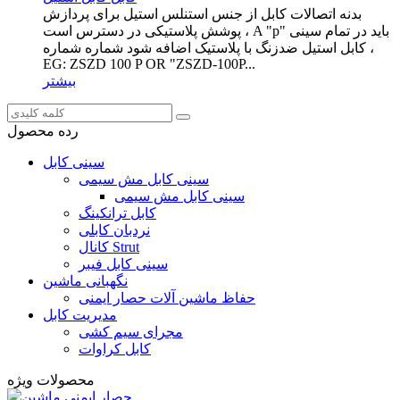
بدنه اتصالات کابل از جنس استنلس استیل برای پردازش
پوشش پلاستیکی در دسترس است ، A "p" باید در تمام سینی
کابل استیل ضدزنگ با پلاستیک اضافه شود شماره شماره ،
EG: ZSZD 100 P OR "ZSZD-100P...
بیشتر
رده محصول
سینی کابل
سینی کابل مش سیمی
سینی کابل مش سیمی
کابل ترانکینگ
نردبان کابلی
کانال Strut
سینی کابل فیبر
نگهبانی ماشین
حفاظ ماشین آلات حصار ایمنی
مدیریت کابل
مجرای سیم کشی
کابل کراوات
محصولات ویژه