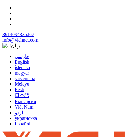
8613094835367
info@vichnet.com
زبان
فارسی
English
íslenska
magyar
slovenčina
Melayu
Eesti
日本語
Български
Việt Nam
اردو
українська
Español