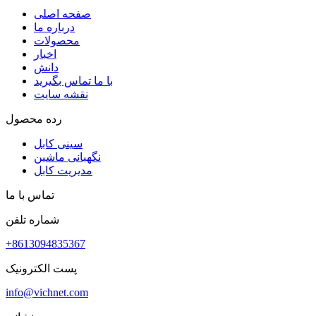
صفحه اصلی
درباره ما
محصولات
اخبار
دانش
با ما تماس بگیرید
نقشه سایت
رده محصول
سینی کابل
نگهبانی ماشین
مدیریت کابل
تماس با ما
شماره تلفن
+8613094835367
پست الکترونیک
info@vichnet.com