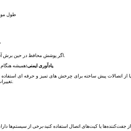
1. طول مو
گ
5. اگر پوشش محافظ در حین برش آسیب دید، برای جلوگیری از خوردگی، رنگ لمسی{1} را اعمال کنید.
همیشه هنگام برش و دست زدن به سینی های مش سیمی از دستکش استفاده کنید.
یادآوری ایمنی:
د یا از اتصالات پیش ساخته برای چرخش های تمیز و حرفه ای استفاده 
تغییرات جهت را می‌توان در سایت بدون انتظار برای قطعات خاص انجام داد.
 از جفت‌کننده‌ها یا کیت‌های اتصال استفاده کنید-برخی از سیستم‌ها دا