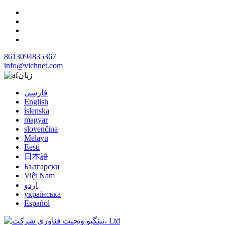
8613094835367
info@vichnet.com
زبان
فارسی
English
íslenska
magyar
slovenčina
Melayu
Eesti
日本語
Български
Việt Nam
اردو
українська
Español