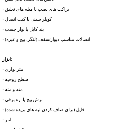
· براکت های نصب یا میله های تعلیق
· کوپلر سینی یا کیت اتصال
· بند کابل یا نوار چسب
· اتصالات مناسب دیوار/سقف (لنگر، پیچ و غیره)
ابزار:
· متر نواری
· سطح روحیه
· مته و مته
· برش پیچ یا اره برقی
· فایل (برای صاف کردن لبه های بریده شده)
· انبر