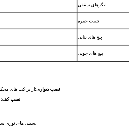
لنگرهای سقفی
تثبیت حفره
پیچ های بنایی
پیچ های چوبی
نصب دیواری:
از براکت های محکم
نصب کف:
ب
سینی های توری سیمی به راحتی در-سایت-یکی از مزایای کلیدی آنها برش داده می شوند.